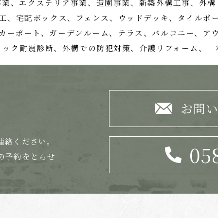
事業、
エクステリア事業、造園事業、
新築外構工事、外構
工、宅配ボックス、フェンス、
ウッドデッキ、タイルポ
カーポート、ガーデンルーム、テラス、
バルコニー、ア
ロック耐震診断、外構での防犯対策、
介護リフォーム、 
お問
連絡ください。
05
の
予約をとらせ