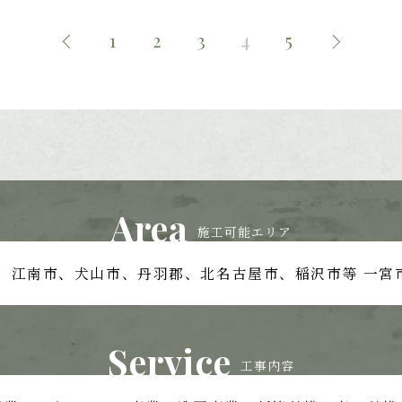
1
2
3
4
5
Area
施工可能エリア
、江南市、
犬山市、丹羽郡、北名古屋市、稲沢市等
一宮
Service
工事内容