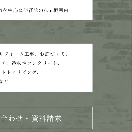
市を中心に半径約50km範囲内
リフォーム工事、
お庭づくり、
ーチ、
透水性コンクリート、
ウトドアリビング、
など
い合わせ・資料請求