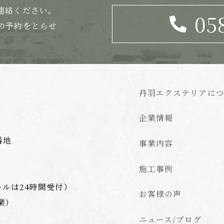
連絡ください。
05
の
予約をとらせ
丹羽エクステリアに
企業情報
番地
事業内容
施工事例
ールは24時間受付）
お客様の声
業）
ニュース/ブログ