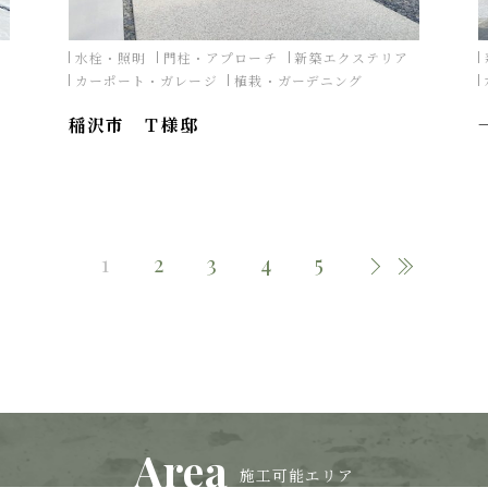
水栓・照明
門柱・アプローチ
新築エクステリア
カーポート・ガレージ
植栽・ガーデニング
稲沢市 Ｔ様邸
1
2
3
4
5
Area
施工可能エリア