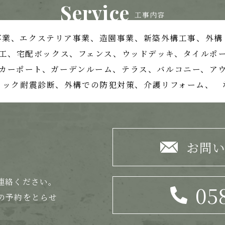
Service
工事内容
事業、
エクステリア事業、造園事業、
新築外構工事、外構
工、宅配ボックス、フェンス、
ウッドデッキ、タイルポ
カーポート、ガーデンルーム、テラス、
バルコニー、ア
ロック耐震診断、外構での防犯対策、
介護リフォーム、 
お問
連絡ください。
05
の
予約をとらせ