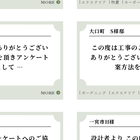
MORE
エクステリア
物置
カーポ
大口町 S様邸
ありがとうござい
この度は工事の
を頂きアンケート
ありがとうござ
して …
案方法
MORE
ガーデニング
エクステリア
一宮市H様
ンケートへのご協
設計者より こ