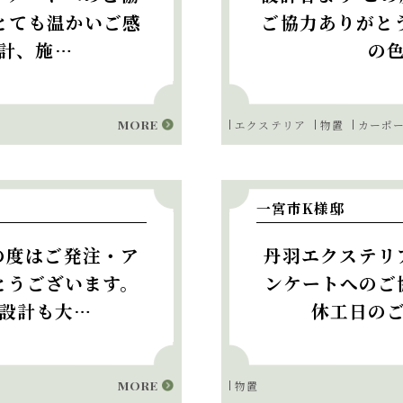
とても温かいご感
ご協力ありがと
計、施…
の
MORE
置
エクステリア
物置
カーポ
一宮市K様邸
の度はご発注・ア
丹羽エクステリ
とうございます。
ンケートへのご
設計も大…
休工日の
MORE
物置