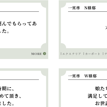
一宮市 N様邸
運んでもらってあ
した。
MORE
エクステリア
カーポート
一宮市 W様邸
時期に、
娘た
めて頂き、
満足し
ました。
お世