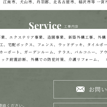
、江南市、
犬山市、丹羽郡、北名古屋市、稲沢市等
一宮
Service
工事内容
事業、
エクステリア事業、造園事業、
新築外構工事、外構
工、宅配ボックス、フェンス、
ウッドデッキ、タイルポ
カーポート、ガーデンルーム、テラス、
バルコニー、ア
ロック耐震診断、外構での防犯対策、
介護リフォーム、 
お問
連絡ください。