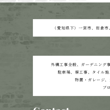
（愛知県下）一宮市、岩倉市
外構工事全般、ガーデニング
駐車場、塀工事、
タイル施
物置・ガレージ、
ブ