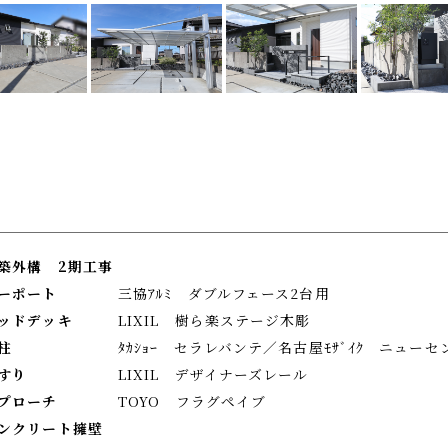
築外構 2期工事
カーポート
三協ｱﾙﾐ ダブルフェース2台用
ウッドデッキ
LIXIL 樹ら楽ステージ木彫
柱
ﾀｶｼｮｰ セラレバンテ／名古屋ﾓｻﾞｲｸ ニューセ
すり
LIXIL デザイナーズレール
アプローチ
TOYO フラグペイブ
ンクリート擁壁