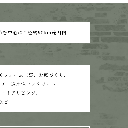
市を中心に半径約50km範囲内
リフォーム工事、
お庭づくり、
ーチ、
透水性コンクリート、
ウトドアリビング、
など