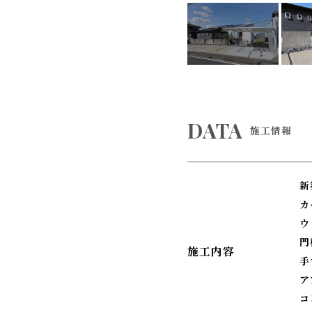
DATA
施工情報
新
門
施工内容
手
コ