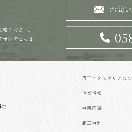
お問
連絡ください。
05
の
予約をとらせ
丹羽エクステリアに
企業情報
番地
事業内容
施工事例