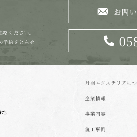
お問
連絡ください。
05
の
予約をとらせ
丹羽エクステリアに
企業情報
番地
事業内容
施工事例