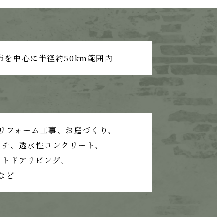
市を中心に半径約50km範囲内
リフォーム工事、
お庭づくり、
ーチ、
透水性コンクリート、
ウトドアリビング、
など