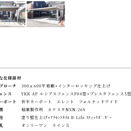
な仕様部材
プローチ
300ｘ600平板敷+インターロッキング仕上げ
ェンス
YKK AP ルシアスフェンスF04型+プレスタフェンス5
カーポート
折半カーポート エレント フォルテッドワイド
置
稲葉製作所 ネクスタNXN-26S
柱
塗り壁仕上げ+ｱｸｾﾝﾄﾀｲﾙ B-Life ｽﾃｨｯｸﾎﾞ-ﾀﾞｰ
札
オンリーワン ラインＳ