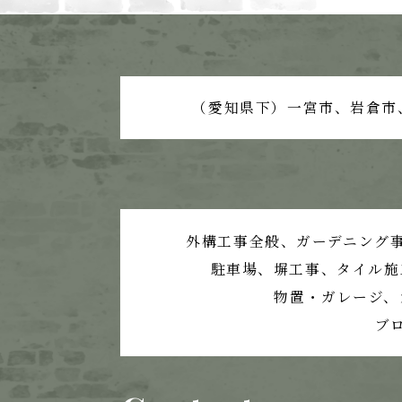
（愛知県下）一宮市、岩倉市
外構工事全般、ガーデニング
駐車場、塀工事、
タイル施
物置・ガレージ、
ブ