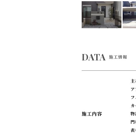
DATA
施工情報
主
ア
フ
施工内容
物
門
表